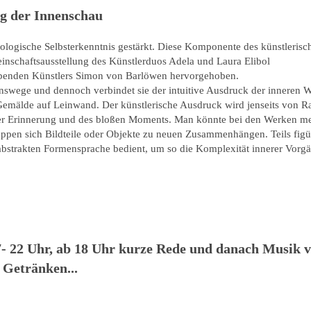
eg der Innenschau
ologische Selbsterkenntnis gestärkt. Diese Komponente des künstlerisc
inschaftsausstellung des Künstlerduos Adela und Laura Elibol
rebenden Künstlers Simon von Barlöwen hervorgehoben.
nswege und dennoch verbindet sie der intuitive Ausdruck der inneren W
emälde auf Leinwand. Der künstlerische Ausdruck wird jenseits von 
 der Erinnerung und des bloßen Moments. Man könnte bei den Werken m
lappen sich Bildteile oder Objekte zu neuen Zusammenhängen. Teils figü
abstrakten Formensprache bedient, um so die Komplexität innerer Vorg
7- 22 Uhr, ab 18 Uhr kurze Rede und danach Musik 
 Getränken...