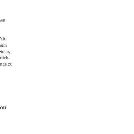
hen
elt.
Raum
einen,
rlich
änge zu
von