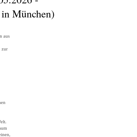
 in München)
n aus
 zur
hen
elt.
Raum
einen,