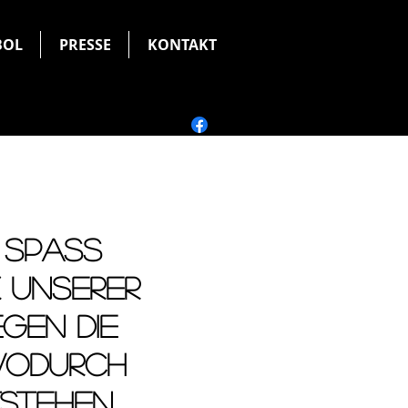
BOL
PRESSE
KONTAKT
 SPASS
K UNSERER
egen die
WODURCH
TEHEN...