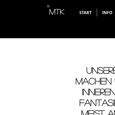
MTK
START
INFO
UNSER
MACHEN U
INNEREN
fantas
MEIST A