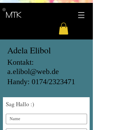
MTK
Adela Elibol
Kontakt:
a.elibol@web.de
Handy: 0174/2323471
Sag Hallo :)